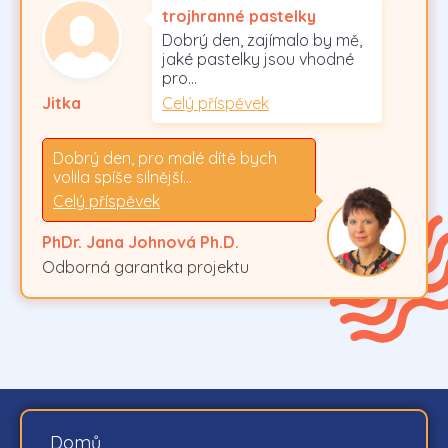
trojhranné pastelky
Dobrý den, zajímalo by mě,
jaké pastelky jsou vhodné
pro…
Celý příspěvek
Jitka
Dobrý den, pro malé dítě bych
volila spíše silnější…
Celý příspěvek
PhDr. Jana Johnová Ph.D.
Odborná garantka projektu
Domů