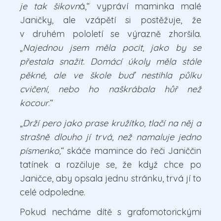
je tak šikovn
á,“ vypráví maminka malé
Janičky, ale vzápětí si postěžuje, že
v druhém pololetí se výrazně zhoršila.
„
Najednou jsem měla pocit, jako by se
přestala snažit. Domácí úkoly měla stále
pěkné, ale ve škole buď nestihla půlku
cvičení, nebo ho naškrábala hůř než
kocour
.“
„
Drží pero jako prase kružítko, tlačí na něj a
strašně dlouho jí trvá, než namaluje jedno
písmenko,
“ skáče mamince do řeči Janiččin
tatínek a rozčiluje se, že když chce po
Janičce, aby opsala jednu stránku, trvá jí to
celé odpoledne.
Pokud necháme dítě s grafomotorickými