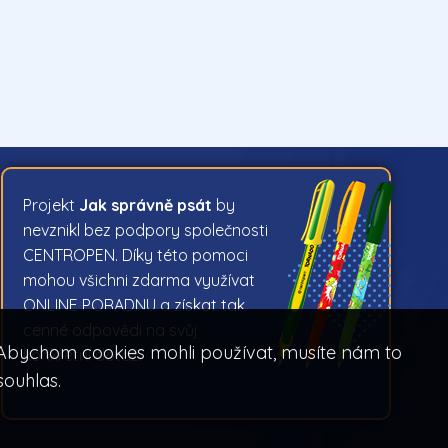
Projekt
Jak správně psát
by
nevznikl bez podpory společnosti
CENTROPEN. Díky této pomoci
mohou všichni zdarma využívat
ONLINE PORADNU a získat tak
cenné odpovědi na svůj
. Abychom cookies mohli používat, musíte nám to
konkrétní dotaz.
souhlas.