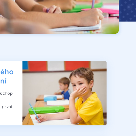
ného
ní
 úchop
 první