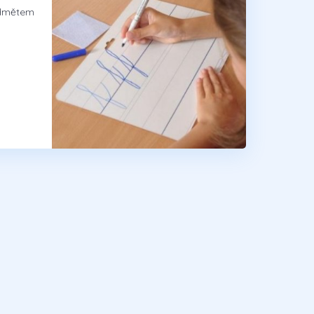
edmětem