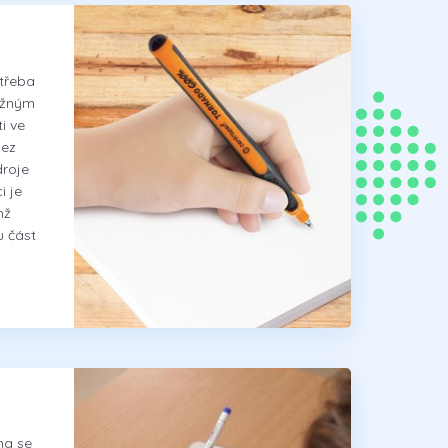
 třeba
ěžným
i ve
bez
droje
i je
mž
u část
ma se