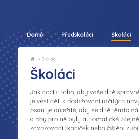
Domů
Předškoláci
Školáci
Úvod
Školáci
Školáci
Jak docílit toho, aby vaše dítě sprá
je vést děti k dodržování určitých ná
psaní je důležité, aby se dítě těmto 
a aby pro ně byly automatické. Stejně
zavazování tkaniček nebo čištění zub