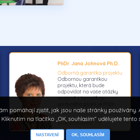
PhDr. Jana Johnová Ph.D.
Odborná garantka projektu
Odbornou garantkou
projektu, která bude
odpovídat na vaše otázky
spojené s tematikou
správného psaní, je PhDr.
ám pomáhají zjistit, jak jsou naše stránky používány
Jana Johnová, Ph.D..
. Kliknutím na tlačítko „OK, souhlasím“ udělujete tento 
více informací
NASTAVENÍ
OK, SOUHLASÍM