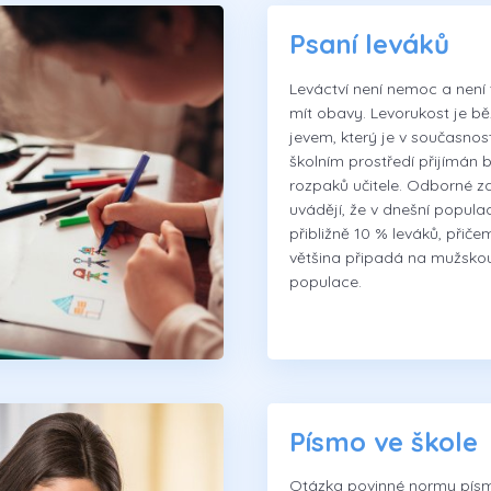
Psaní leváků
Leváctví není nemoc a není
mít obavy. Levorukost je b
jevem, který je v současnost
školním prostředí přijímán 
rozpaků učitele. Odborné z
uvádějí, že v dnešní populac
přibližně 10 % leváků, přiče
většina připadá na mužsko
populace.
Písmo ve škole
Otázka povinné normy pís