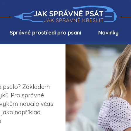
Správné prostředí pro psaní
Novinky
vně psalo? Základem
vyků. Pro správné
návykům naučilo včas
 jako například
ů