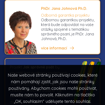
PhDr. Jana Johnová Ph.D.
Odborná garantka projektu
Odbornou garantkou projektu,
která bude odpovídat na vaše
otázky spojené s tematikou
správného psaní, je PhDr. Jana
Johnová, Ph.D..
více informací
Projekt
Jak správně psát
by
nevznikl bez podpory společnosti
Naše webové stránky používají cookies, které
CENTROPEN. Díky této pomoci
nám pomáhají zjistit, jak jsou naše stránky
mohou všichni zdarma využívat
používány. Abychom cookies mohli používat,
ONLINE PORADNU a získat tak
musíte nám to povolit. Kliknutím na tlačítko
cenné odpovědi na svůj konkrétní
„OK, souhlasím“ udělujete tento souhlas.
dotaz.