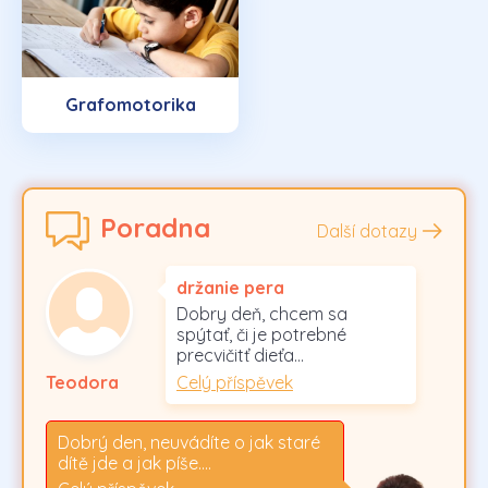
Grafomotorika
Poradna
Další dotazy
držanie pera
Dobry deň, chcem sa
spýtať, či je potrebné
precvičitť dieťa…
Celý příspěvek
Teodora
Dobrý den, neuvádíte o jak staré
dítě jde a jak píše.…