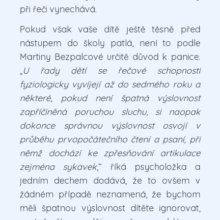
při řeči vynechává.
Pokud však vaše dítě ještě těsně před
nástupem do školy patlá, není to podle
Martiny Bezpalcové určitě důvod k panice.
„
U řady dětí se řečové schopnosti
fyziologicky vyvíjejí až do sedmého roku a
některé, pokud není špatná výslovnost
zapříčiněná poruchou sluchu, si naopak
dokonce správnou výslovnost osvojí v
průběhu prvopočátečního čtení a psaní, při
němž dochází ke zpřesňování artikulace
zejména sykavek
,“ říká psycholožka a
jedním dechem dodává, že to ovšem v
žádném případě neznamená, že bychom
měli špatnou výslovnost dítěte ignorovat,