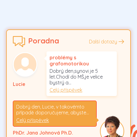
Poradna
Další dotazy
problémy s
grafomotorikou
Dobrý den,synovi je 5
let.Chodí do MŠ,je velice
bystrý a…
Lucie
Celý příspěvek
Dobrý den, Lucie, v takovémto
případě doporučujeme, abyste…
Celý příspěvek
PhDr. Jana Johnová Ph.D.