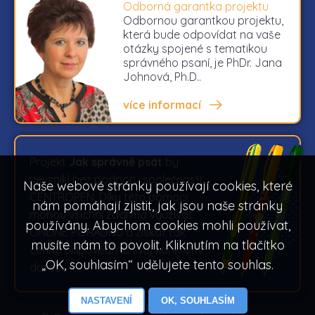
Odborná garantka projektu
Odbornou garantkou projektu,
která bude odpovídat na vaše
otázky spojené s tematikou
správného psaní, je PhDr. Jana
Johnová, Ph.D..
více informací
Projekt
Jak správně psát
by
nevznikl bez podpory společnosti
Naše webové stránky používají cookies, které
CENTROPEN. Díky této pomoci
nám pomáhají zjistit, jak jsou naše stránky
mohou všichni zdarma využívat
používány. Abychom cookies mohli používat,
ONLINE PORADNU a získat tak
musíte nám to povolit. Kliknutím na tlačítko
cenné odpovědi na svůj konkrétní
„OK, souhlasím“ udělujete tento souhlas.
dotaz.
NASTAVENÍ
OK, SOUHLASÍM