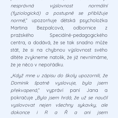
nesprávná výslovnost normální
(fyziologická) a postupně se přibližuje
normě
,“ upozorňuje dětská psycholožka
Martina Bezpalcová, odbornice z
pražského Speciálně-pedagogického
centra, a dodává, že se tak snadno může
stát, že si na chybnou výslovnost svého
dítěte zvykneme natolik, že již nevnímáme,
že je něco v nepořádku.
„
Když mne u zápisu do školy upozornili, že
Dominik špatně vyslovuje, byla jsem
překvapená
,“ vypráví paní Jana a
pokračuje „
Byla jsem hrdá, že už se naučil
vyslovovat nejen všechny sykavky, ale
dokonce i R a Ř a ani jsem