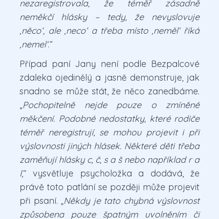
nezaregistrovala, že téměř zásadně
neměkčí hlásky – tedy, že nevyslovuje
‚něco‘, ale ‚neco‘ a třeba místo ‚neměl‘ říká
‚nemel‘
.“
Případ paní Jany není podle Bezpalcové
zdaleka ojedinělý a jasně demonstruje, jak
snadno se může stát, že něco zanedbáme.
„
Pochopitelně nejde pouze o zmíněné
měkčení. Podobné nedostatky, které rodiče
téměř neregistrují, se mohou projevit i při
výslovnosti jiných hlásek. Některé děti třeba
zaměňují hlásky c, č, s a š nebo například r a
l
,“ vysvětluje psycholožka a dodává, že
právě toto patlání se později může projevit
při psaní. „
Někdy je tato chybná výslovnost
způsobena pouze špatným uvolněním či