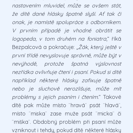
nastavením mluvidel, může se ovšem stát,
že dítě dané hlásky špatně slyší. Ať tak či
onak, je namístě spolupráce s odborníkem.
V prvním případě je vhodné obrátit se
logopeda, v tom druhém na foniatra
,“ říká
Bezpalcová a pokračuje: „
Žák, který ještě v
první třídě nevyslovuje správně, může být v
nevýhodě, protože špatná výslovnost
nezřídka ovlivňuje čtení i psaní. Pokud si dítě
například některé hlásky zafixuje špatně
nebo je sluchově nerozlišuje, může mít
problémy s jejich psaním i čtením.
“ Takové
dítě pak může místo ¨hravá¨ psát ¨hlavá¨,
místo ¨miska¨ zase muže psát ¨micka¨ či
¨miška¨. Obdobný problém při psaní může
vzniknout i tehdy, pokud dítě některé hlásky