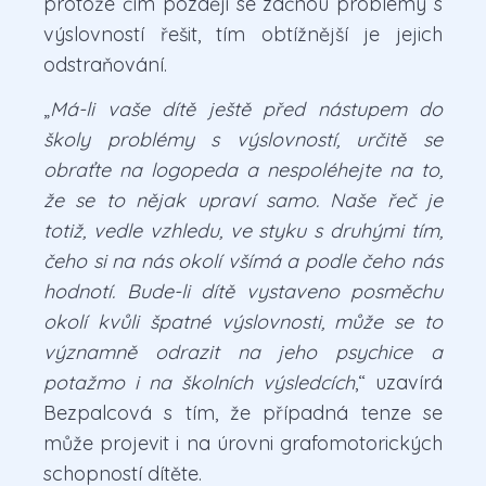
protože čím později se začnou problémy s
výslovností řešit, tím obtížnější je jejich
odstraňování.
„
Má-li vaše dítě ještě před nástupem do
školy problémy s výslovností, určitě se
obraťte na logopeda a nespoléhejte na to,
že se to nějak upraví samo. Naše řeč je
totiž, vedle vzhledu, ve styku s druhými tím,
čeho si na nás okolí všímá a podle čeho nás
hodnotí. Bude-li dítě vystaveno posměchu
okolí kvůli špatné výslovnosti, může se to
významně odrazit na jeho psychice a
potažmo i na školních výsledcích
,“ uzavírá
Bezpalcová s tím, že případná tenze se
může projevit i na úrovni grafomotorických
schopností dítěte.