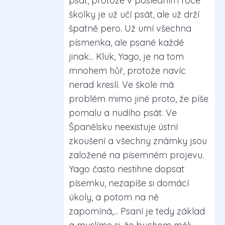
psát, protože v posledním roce
školky je už učí psát, ale už drží
špatně pero. Už umí všechna
písmenka, ale psané každé
jinak... Kluk, Yago, je na tom
mnohem hůř, protože navíc
nerad kreslí. Ve škole má
problém mimo jiné proto, že píše
pomalu a nudího psát. Ve
Španělsku neexistuje ústní
zkoušení a všechny známky jsou
založené na písemném projevu.
Yago často nestihne dopsat
písemku, nezapíše si domácí
úkoly, a potom na ně
zapomíná,... Psaní je tedy základ