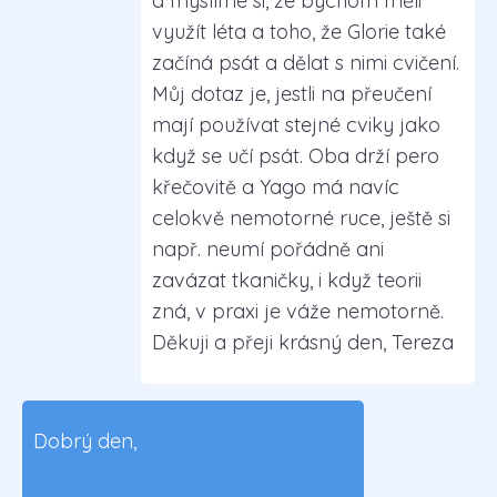
a myslíme si, že bychom měli
využít léta a toho, že Glorie také
začíná psát a dělat s nimi cvičení.
Můj dotaz je, jestli na přeučení
mají používat stejné cviky jako
když se učí psát. Oba drží pero
křečovitě a Yago má navíc
celokvě nemotorné ruce, ještě si
např. neumí pořádně ani
zavázat tkaničky, i když teorii
zná, v praxi je váže nemotorně.
Děkuji a přeji krásný den, Tereza
Dobrý den,