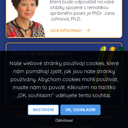
která bude odpovídat na vaše
otázky spojené s tematikou
správného psaní, je PhDr. Jana
Johnová, Ph.D..
více informací
Projekt
Jak správně psát
by
nevznikl bez podpory společnosti
Naše webové stránky používají cookies, které
CENTROPEN. Díky této pomoci
nám pomáhají zjistit, jak jsou naše stránky
mohou všichni zdarma využívat
používány. Abychom cookies mohli používat,
ONLINE PORADNU a získat tak
musíte nám to povolit. Kliknutím na tlačítko
cenné odpovědi na svůj konkrétní
„OK, souhlasím“ udělujete tento souhlas.
dotaz.
NASTAVENÍ
OK, SOUHLASÍM
© Centropen, a.s. - všechna práva vyhrazena
Odmítnout
Nastavení souborů cookies