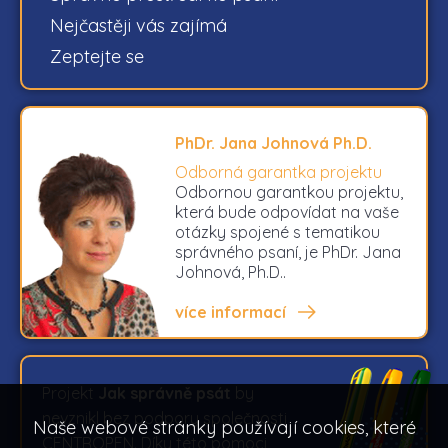
Nejčastěji vás zajímá
Zeptejte se
PhDr. Jana Johnová Ph.D.
Odborná garantka projektu
Odbornou garantkou projektu,
která bude odpovídat na vaše
otázky spojené s tematikou
správného psaní, je PhDr. Jana
Johnová, Ph.D..
více informací
Projekt
Jak správně psát
by
nevznikl bez podpory společnosti
Naše webové stránky používají cookies, které
CENTROPEN. Díky této pomoci