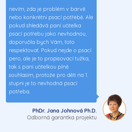
nevím, zda je problém v barvě
nebo konkrétní psací potřebě. Ale
pokud shledává paní učitelka
psací potřebu jako nevhodnou,
doporučila bych Vám, toto
respektovat. Pokud nejde o psací
pero, ale je to propisovací tužka,
tak s paní učitelkou plně
souhlasím, protože pro děti na 1.
stupni je to nevhodná psací
potřeba.
PhDr. Jana Johnová Ph.D.
Odborná garantka projektu