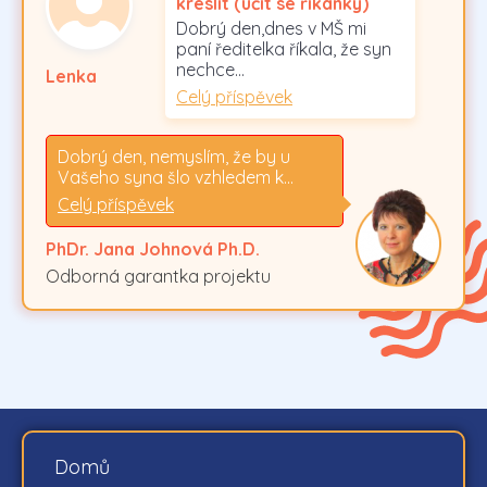
kreslit (učit se říkanky)
Dobrý den,dnes v MŠ mi
paní ředitelka říkala, že syn
nechce…
Lenka
Celý příspěvek
Dobrý den, nemyslím, že by u
Vašeho syna šlo vzhledem k…
Celý příspěvek
PhDr. Jana Johnová Ph.D.
Odborná garantka projektu
Domů