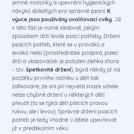
jemné motoriky a upevnění hygienických
návyků důležitých pro správné psaní.
K
výuce jsou používány uvolňovací cviky
. Již
v této fázi je nutné sledovat, jakým
způsobem drží levák psací potřeby. Držení
psacích potřeb, které se u praváků a
leváků neliší (prostředníček podpírá, palec
drží a ukazováček je položen zlehka shora
– tzv.
špetkovité držení
), bývá někdy již na
počátku prvního ročníku u dětí tak
zafixované, že ani při největší snaze učitele
nelze chybné držení u některých dětí
přeučit (to se týká dětí píšících pravou
rukou, ale i levou). Správné držení psacích
potřeb je tedy vhodné u dítěte upevňovat
již v předškolním věku.