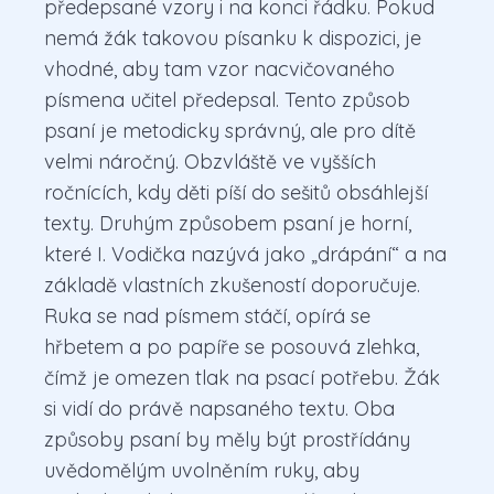
předepsané vzory i na konci řádku. Pokud
nemá žák takovou písanku k dispozici, je
vhodné, aby tam vzor nacvičovaného
písmena učitel předepsal. Tento způsob
psaní je metodicky správný, ale pro dítě
velmi náročný. Obzvláště ve vyšších
ročnících, kdy děti píší do sešitů obsáhlejší
texty. Druhým způsobem psaní je horní,
které I. Vodička nazývá jako „drápání“ a na
základě vlastních zkušeností doporučuje.
Ruka se nad písmem stáčí, opírá se
hřbetem a po papíře se posouvá zlehka,
čímž je omezen tlak na psací potřebu. Žák
si vidí do právě napsaného textu. Oba
způsoby psaní by měly být prostřídány
uvědomělým uvolněním ruky, aby