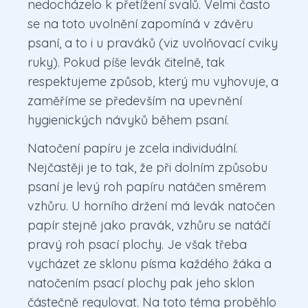
nedocházelo k přetížení svalů. Velmi často
se na toto uvolnění zapomíná v závěru
psaní, a to i u praváků (viz uvolňovací cviky
ruky). Pokud píše levák čitelně, tak
respektujeme způsob, který mu vyhovuje, a
zaměříme se především na upevnění
hygienických návyků během psaní.
Natočení papíru je zcela individuální.
Nejčastěji je to tak, že při dolním způsobu
psaní je levý roh papíru natáčen směrem
vzhůru. U horního držení má levák natočen
papír stejně jako pravák, vzhůru se natáčí
pravý roh psací plochy. Je však třeba
vycházet ze sklonu písma každého žáka a
natočením psací plochy pak jeho sklon
částečně regulovat. Na toto téma proběhlo