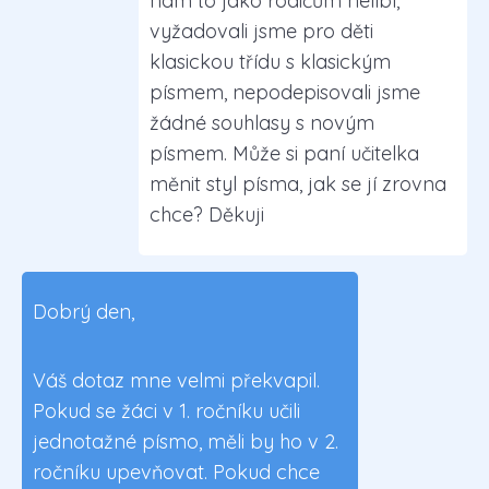
nám to jako rodičům nelíbí,
vyžadovali jsme pro děti
klasickou třídu s klasickým
písmem, nepodepisovali jsme
žádné souhlasy s novým
písmem. Může si paní učitelka
měnit styl písma, jak se jí zrovna
chce? Děkuji
Dobrý den,
Váš dotaz mne velmi překvapil.
Pokud se žáci v 1. ročníku učili
jednotažné písmo, měli by ho v 2.
ročníku upevňovat. Pokud chce