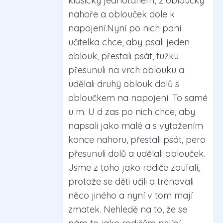
klasicky jednotahem, 2 obloučky
nahoře a oblouček dole k
napojení.Nyní po nich paní
učitelka chce, aby psali jeden
oblouk, přestali psát, tužku
přesunuli na vrch oblouku a
udělali druhý oblouk dolů s
obloučkem na napojení. To samé
u m. U d zas po nich chce, aby
napsali jako malé a s vytažením
konce nahoru, přestali psát, pero
přesunuli dolů a udělali oblouček.
Jsme z toho jako rodiče zoufalí,
protože se děti učili a trénovali
něco jiného a nyní v tom mají
zmatek. Nehledě na to, že se