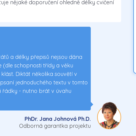
tuje nějaké doporučení ohledně délky cvičení
tátů a délky přepisů nejsou dána
 (dle schopnosti třídy a věku
ást. Diktát několika souvětí v
a psaní jednoduchého textu v tomto
i řádky - nutno brát v úvahu
PhDr. Jana Johnová Ph.D.
Odborná garantka projektu