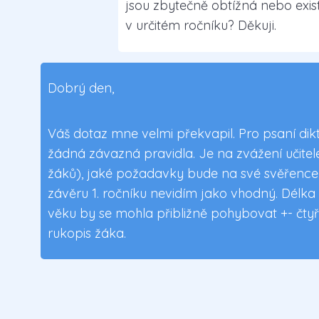
jsou zbytečně obtížná nebo exis
v určitém ročníku? Děkuji.
Dobrý den,
Váš dotaz mne velmi překvapil. Pro psaní dik
žádná závazná pravidla. Je na zvážení učitele
žáků), jaké požadavky bude na své svěřence kl
závěru 1. ročníku nevidím jako vhodný. Délk
věku by se mohla přibližně pohybovat +- čtyř
rukopis žáka.