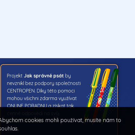
Projekt
Jak správně psát
by
nevznikl bez podpory společnosti
CENTROPEN. Díky této pomoci
mohou všichni zdarma využívat
ONLINE PORADNU a získat tak
cenné odpovědi na svůj
. Abychom cookies mohli používat, musíte nám to
konkrétní dotaz.
souhlas.