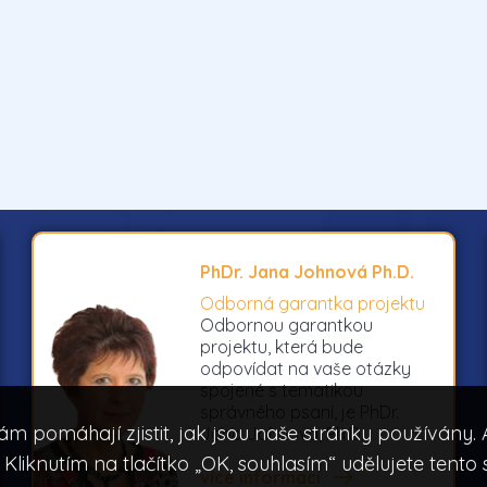
PhDr. Jana Johnová Ph.D.
Odborná garantka projektu
Odbornou garantkou
projektu, která bude
odpovídat na vaše otázky
spojené s tematikou
správného psaní, je PhDr.
ám pomáhají zjistit, jak jsou naše stránky používány
Jana Johnová, Ph.D..
. Kliknutím na tlačítko „OK, souhlasím“ udělujete tento 
více informací