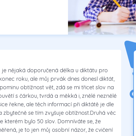
i je nějaká doporučená délka u diktátu pro
o konec roku, ale můj prvák dnes donesl diktát,
pominu obtížnost vět, zdá se mi třicet slov na
uvětí s čárkou, tvrdá a měkká i, znělé neznělé
sice řekne, ale těch informací při diktátě je dle
zbytečně se tím zvyšuje obtížnost.Druhá věc
, ve kterém bylo 50 slov. Domníváte se, že
řená, je to jen můj osobní názor, že cvičení