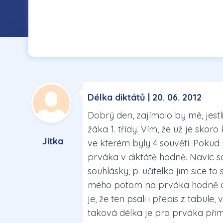
Délka diktátů | 20. 06. 2012
Dobrý den, zajímalo by mě, jestl
žáka 1. třídy. Vím, že už je skor
Jitka
ve kterém byly 4 souvětí. Pokud 
prváka v diktátě hodně. Navíc so
souhlásky, p. učitelka jim sice to 
mého potom na prváka hodně a 
je, že ten psali i přepis z tabule
taková délka je pro prváka přimě