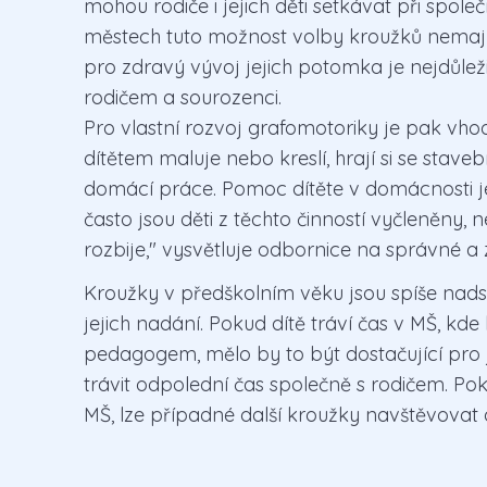
mohou rodiče i jejich děti setkávat při spole
městech tuto možnost volby kroužků nemají,
pro zdravý vývoj jejich potomka je nejdůležit
rodičem a sourozenci.
Pro vlastní rozvoj grafomotoriky je pak vhodn
dítětem maluje nebo kreslí, hrají si se stav
domácí práce. Pomoc dítěte v domácnosti je 
často jsou děti z těchto činností vyčleněny, 
rozbije," vysvětluje odbornice na správné 
Kroužky v předškolním věku jsou spíše nadst
jejich nadání. Pokud dítě tráví čas v MŠ, k
pedagogem, mělo by to být dostačující pro j
trávit odpolední čas společně s rodičem. P
MŠ, lze případné další kroužky navštěvovat 