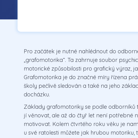
Pro začátek je nutné nahlédnout do odborné
„grafomotorika“. Ta zahrnuje soubor psychick
motorické způsobilosti pro grafický výraz, ja
Grafomotorika je do značné míry řízena právě
školy pečlivě sledován a také na jeho zákla
docházku.
Základy grafomotoriky se podle odborníků tvo
jí věnovat, ale až do čtyř let není potřebné na
motivovat. Kolem čtvrtého roku věku je namís
u své ratolesti můžete jak hrubou motoriku,