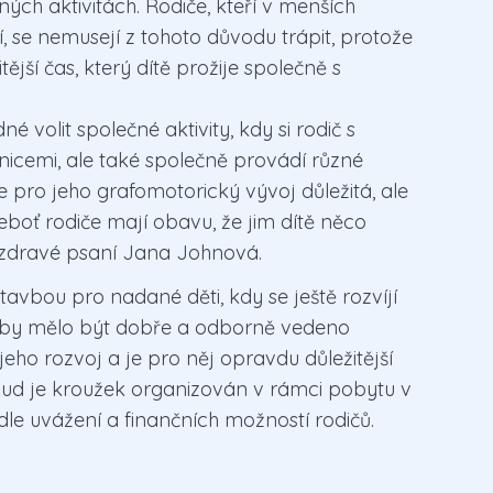
čných aktivitách. Rodiče, kteří v menších
 se nemusejí z tohoto důvodu trápit, protože
ější čas, který dítě prožije společně s
é volit společné aktivity, kdy si rodič s
ebnicemi, ale také společně provádí různé
pro jeho grafomotorický vývoj důležitá, ale
neboť rodiče mají obavu, že jim dítě něco
a zdravé psaní Jana Johnová.
avbou pro nadané děti, kdy se ještě rozvíjí
de by mělo být dobře a odborně vedeno
eho rozvoj a je pro něj opravdu důležitější
okud je kroužek organizován v rámci pobytu v
dle uvážení a finančních možností rodičů.