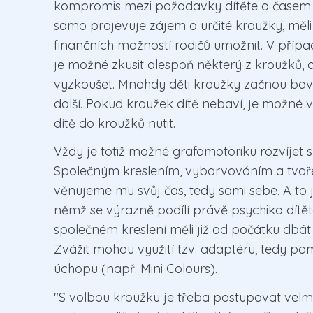
kompromis mezi požadavky dítěte a časem ro
samo projevuje zájem o určité kroužky, mě
finančních možností rodičů umožnit. V příp
je možné zkusit alespoň některý z kroužků, a
vyzkoušet. Mnohdy děti kroužky začnou bavit
další. Pokud kroužek dítě nebaví, je možné 
dítě do kroužků nutit.
Vždy je totiž možné grafomotoriku rozvíjet 
Společným kreslením, vybarvováním a tvoření
věnujeme mu svůj čas, tedy sami sebe. A to 
němž se výrazně podílí právě psychika dítět
společném kreslení měli již od počátku dbá
Zvážit mohou využití tzv. adaptéru, tedy p
úchopu (např. Mini Colours).
"S volbou kroužku je třeba postupovat velm