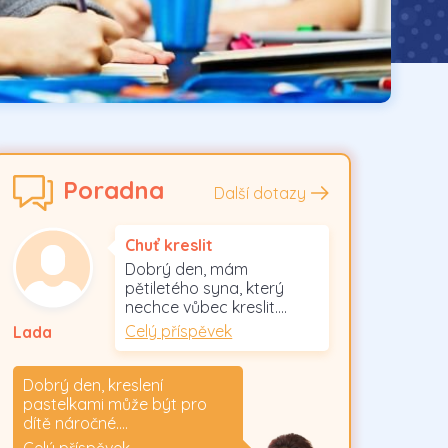
Poradna
Další dotazy
Chuť kreslit
Dobrý den, mám
pětiletého syna, který
nechce vůbec kreslit.…
Celý příspěvek
Lada
Dobrý den, kreslení
pastelkami může být pro
dítě náročné.…