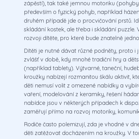
zápěstí), tak také jemnou motoriku (pohyby
především o fyzický pohyb, například házení
druhém případě jde o procvičování prstů. Id
skládání kostek, ale třeba i skládání puzzle.
rozvoji dítěte, pro které bude znatelně jedno
Dítěti je nutné dávat různé podněty, proto i 
zvlášť v době, kdy mnohé tradiční hry a děts
(například tablety). Výtvarné, taneční, hudeb
kroužky nabízejí rozmanitou škálu aktivit, k
děti nemusí volit z omezené nabídky a vybíra
vaření, modelování z keramiky, řešení hádan
nabídce jsou v některých případech k dispoz
zaměřují přímo na rozvoj motoriky, komunik
Rodiče často polemizují, zda je vhodné v 
děti zatěžovat docházením na kroužky. V t