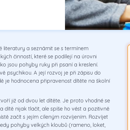
 literatury a seznámit se s termínem
ých činností, které se podílejí na úrovni
ko jsou pohyby ruky při psaní a kreslení.
 psychikou. A její rozvoj je při zápisu do
dě je hodnocena připravenost dítěte na školní
ří již od dvou let dítěte. Je proto vhodné se
 dítě nijak tlačit, ale spíše ho vést a pozitivně
tě začít s jejím cíleným rozvíjením. Rozvíjet
 tedy pohyby velkých kloubů (rameno, loket,