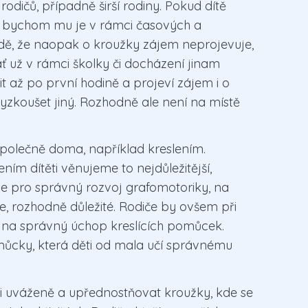
dičů, případně širší rodiny. Pokud dítě
li bychom mu je v rámci časových a
adě, že naopak o kroužky zájem neprojevuje,
ť už v rámci školky či docházení jinam
 až po první hodině a projeví zájem i o
vyzkoušet jiný. Rozhodně ale není na místě
společně doma, například kreslením.
m dítěti věnujeme to nejdůležitější,
je pro správný rozvoj grafomotoriky, na
e, rozhodně důležité. Rodiče by ovšem při
t na správný úchop kreslících pomůcek.
omůcky, která děti od mala učí správnému
i uváženě a upřednostňovat kroužky, kde se