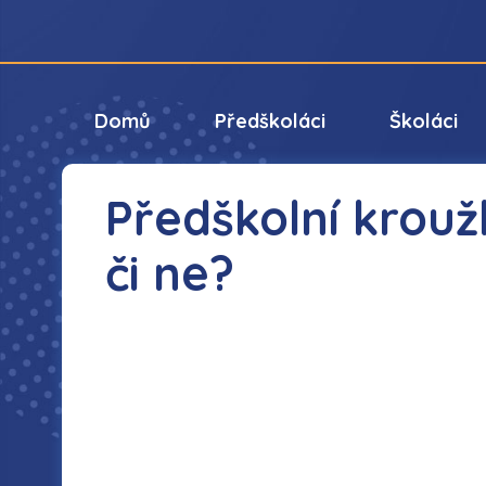
Domů
Předškoláci
Školáci
Předškolní krouž
či ne?