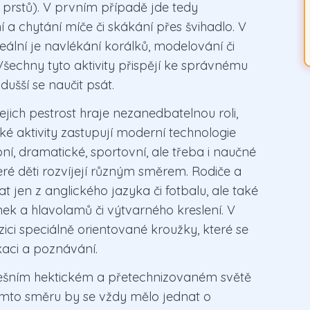
 prstů). V prvním případě jde tedy
 a chytání míče či skákání přes švihadlo. V
eální je navlékání korálků, modelování či
 Všechny tyto aktivity přispějí ke správnému
dušší se naučit psát.
jejich pestrost hraje nezanedbatelnou roli,
ké aktivity zastupují moderní technologie
ní, dramatické, sportovní, ale třeba i naučné
teré děti rozvíjejí různým směrem. Rodiče a
t jen z anglického jazyka či fotbalu, ale také
ek a hlavolamů či výtvarného kreslení. V
ici speciálně orientované kroužky, které se
aci a poznávání.
dnešním hektickém a přetechnizovaném světě
omto směru by se vždy mělo jednat o