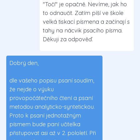
"Točí" je opačně. Nevíme, jak ho
to odnaučit. Zatím píší ve škole
velká tiskací písmena a začínají s
tahy na nácvik psacího písma.
Děkuji za odpověď.
Dobrý den,
dle vašeho popisu psaní soudím,
že nejde o výuku
provopočátečního čtení a psaní
metodou analyticko-syntetickou.
Proto k psaní jednotažným
písmem bude paní učitelka
přistupovat asi až v 2. pololetí. Při