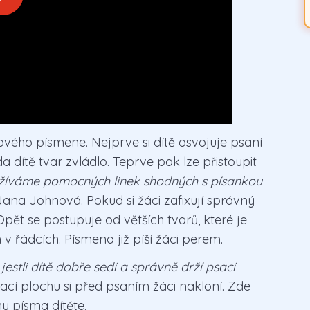
nového písmene. Nejprve si dítě osvojuje psaní
a dítě tvar zvládlo. Teprve pak lze přistoupit
žíváme pomocných linek shodných s písankou
Jana Johnová. Pokud si žáci zafixují správný
Opět se postupuje od větších tvarů, které je
 řádcích. Písmena již píší žáci perem.
jestli dítě dobře sedí a správně drží psací
cí plochu si před psaním žáci nakloní. Zde
nu písma dítěte.