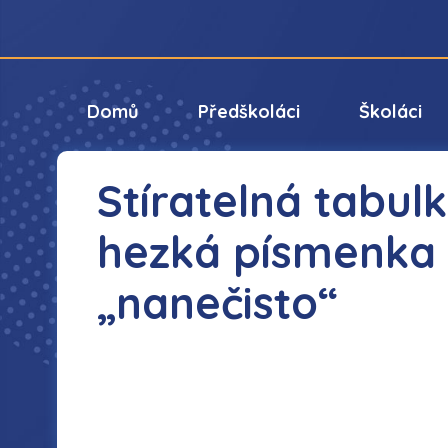
Domů
Předškoláci
Školáci
Stíratelná tabul
hezká písmenka 
„nanečisto“