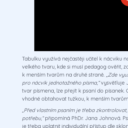
Tabulku využívá nejčastěji učitel k nácviku 
velkého tvaru, kde si musí pedagog ověřit, zd
k menším tvarům na druhé straně.
„Zde vyu
pro nácvik jednotažného písma,“
vysvětluje 
tvar písmena, lze přejít k psaní do písanek. 
vhodné obtahovat tužkou, k menším tvarům v
„Před vlastním psaním je třeba zkontrolovat, 
potřebu,“
připomíná PhDr. Jana Johnová. Psa
je třeba uplatnit individuální přístup dle sklo