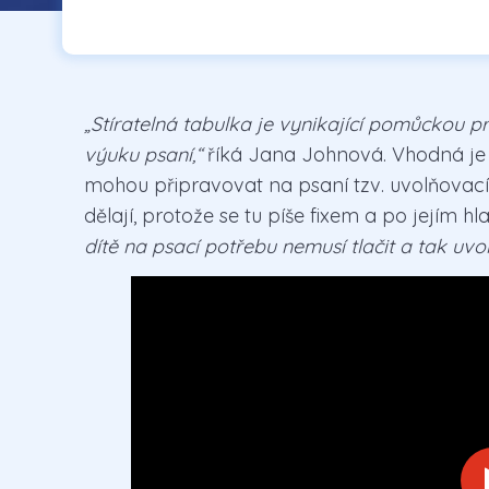
„Stíratelná tabulka je vynikající pomůckou p
výuku psaní,“
říká Jana Johnová. Vhodná je p
mohou připravovat na psaní tzv. uvolňovacím
dělají, protože se tu píše fixem a po jejím 
dítě na psací potřebu nemusí tlačit a tak uvol
/file/wysiwyg/files/JSP_stiratelna_ta