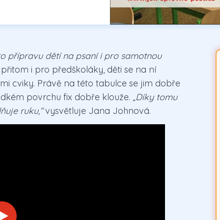
ro přípravu dětí na psaní i pro samotnou
řitom i pro předškoláky, děti se na ní
i cviky. Právě na této tabulce se jim dobře
hladkém povrchu fix dobře klouže.
„Díky tomu
ňuje ruku,“
vysvětluje Jana Johnová.
bulka.mp4