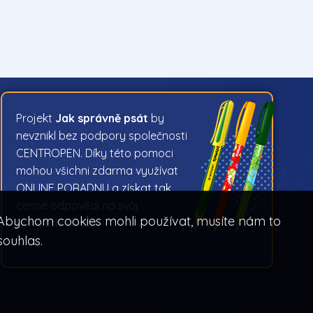
Projekt
Jak správně psát
by
nevznikl bez podpory společnosti
CENTROPEN. Díky této pomoci
mohou všichni zdarma využívat
ONLINE PORADNU a získat tak
cenné odpovědi na svůj
. Abychom cookies mohli používat, musíte nám to
konkrétní dotaz.
souhlas.