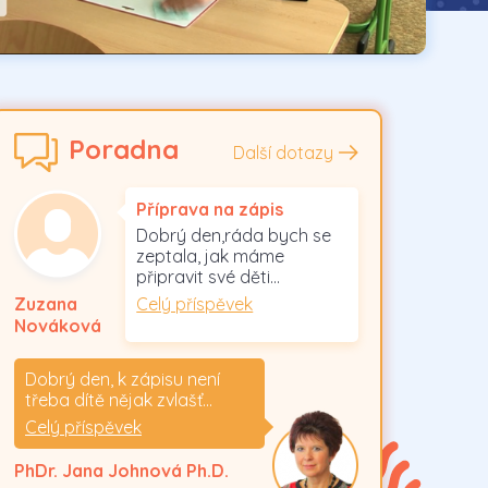
Poradna
Další dotazy
Příprava na zápis
Dobrý den,ráda bych se
zeptala, jak máme
připravit své děti…
Celý příspěvek
Zuzana
Nováková
Dobrý den, k zápisu není
třeba dítě nějak zvlašť…
Celý příspěvek
PhDr. Jana Johnová Ph.D.