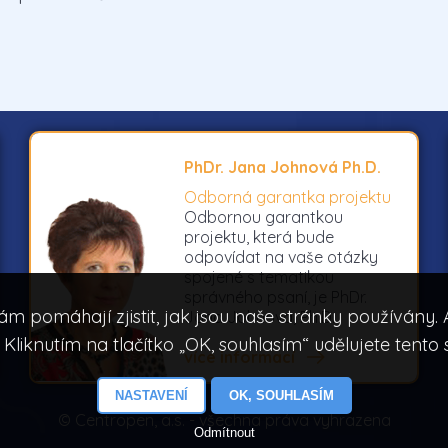
PhDr. Jana Johnová Ph.D.
Odborná garantka projektu
Odbornou garantkou
projektu, která bude
odpovídat na vaše otázky
spojené s tematikou
správného psaní, je PhDr.
ám pomáhají zjistit, jak jsou naše stránky používány
Jana Johnová, Ph.D..
. Kliknutím na tlačítko „OK, souhlasím“ udělujete tento 
více informací
NASTAVENÍ
OK, SOUHLASÍM
© Centropen, a.s. - všechna práva vyhrazena
Odmítnout