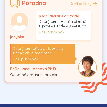
Poradna
Další dotazy
psaní diktátu v 1. třídě
Dobrý den, neumím přesně
synovi v 1. třídě vysvětlit, že…
Celý příspěvek
jenynka
Dobrý den, učivo o slovech a
slabikách je probíráno…
Celý příspěvek
PhDr. Jana Johnová Ph.D.
Odborná garantka projektu