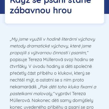
zábavnou hrou
„My jsme využili v hodině literární výchovy
metody dramatické výchovy, které jsme
propojili s výtvarnou činností i psaním,“
popisuje Tereza Müllerová svoji hodinu se
čtvrťáky. V úvodu hodiny si děti společně
přečetly část příběhu o klukovi, který se
nechtěl mýt, a ostatní se s ním proto
nekamarádili.
„Pak děti toho kluka fixami a
pastelkami malovaly,“
vypráví Tereza
Müllerová. Nakonec děti samy domýšlely
konec uvedeného příběhu a psaní se pro