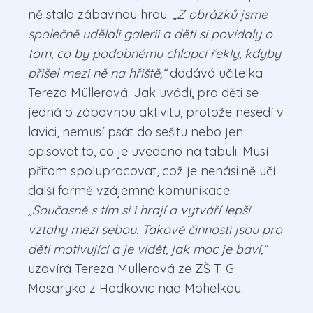
ně stalo zábavnou hrou.
„Z obrázků jsme
společně udělali galerii a děti si povídaly o
tom, co by podobnému chlapci řekly, kdyby
přišel mezi ně na hřiště,“
dodává učitelka
Tereza Müllerová. Jak uvádí, pro děti se
jedná o zábavnou aktivitu, protože nesedí v
lavici, nemusí psát do sešitu nebo jen
opisovat to, co je uvedeno na tabuli. Musí
přitom spolupracovat, což je nenásilně učí
další formě vzájemné komunikace.
„Současně s tím si i hrají a vytváří lepší
vztahy mezi sebou. Takové činnosti jsou pro
děti motivující a je vidět, jak moc je baví,“
uzavírá Tereza Müllerová ze ZŠ T. G.
Masaryka z Hodkovic nad Mohelkou.