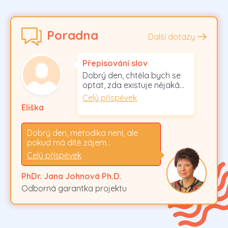
Poradna
Další dotazy
Přepisování slov
Dobrý den, chtěla bych se
optat, zda existuje nějaká…
Celý příspěvek
Eliška
Dobrý den, metodika není, ale
pokud má dítě zájem…
Celý příspěvek
PhDr. Jana Johnová Ph.D.
Odborná garantka projektu