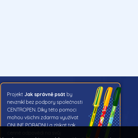
Projekt
Jak správně psát
by
nevznikl bez podpory společnosti
CENTROPEN. Díky této pomoci
mohou všichni zdarma využívat
ONLINE PORADNU a získat tak
cenné odpovědi na svůj