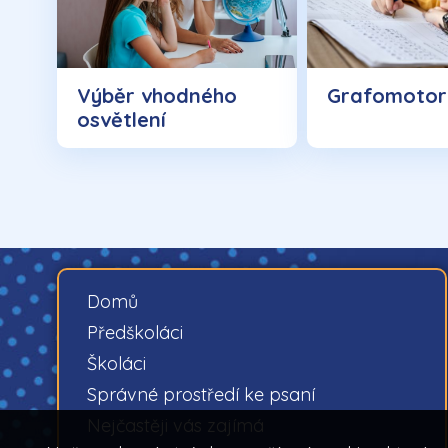
Výběr vhodného
Grafomotor
osvětlení
Domů
Předškoláci
Školáci
Správné prostředí ke psaní
Nejčastěji vás zajímá