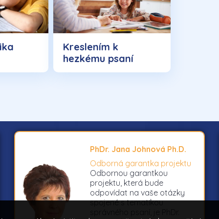
ika
Kreslením k
hezkému psaní
PhDr. Jana Johnová Ph.D.
Odborná garantka projektu
Odbornou garantkou
projektu, která bude
odpovídat na vaše otázky
spojené s tematikou
správného psaní, je PhDr.