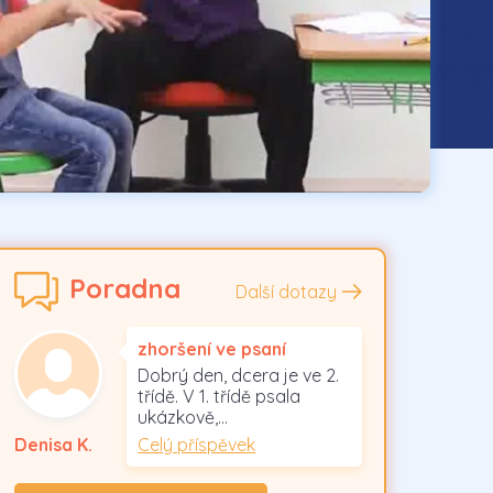
Poradna
Další dotazy
zhoršení ve psaní
Dobrý den, dcera je ve 2.
třídě. V 1. třídě psala
ukázkově,…
Celý příspěvek
Denisa K.