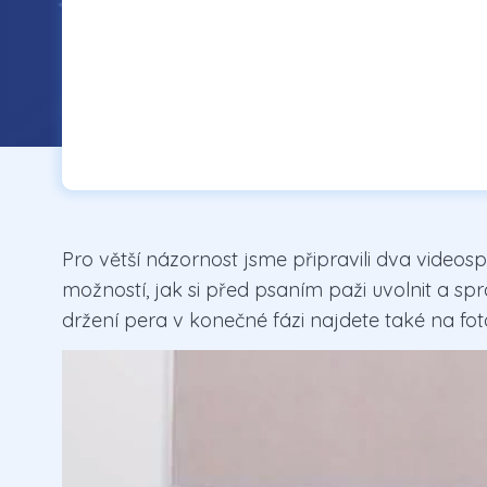
Pro větší názornost jsme připravili dva videos
možností, jak si před psaním paži uvolnit a sp
držení pera v konečné fázi najdete také na foto