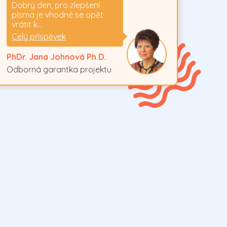
Dobrý den, pro zlepšení
písma je vhodné se opět
vrátit k…
Celý příspěvek
PhDr. Jana Johnová Ph.D.
Odborná garantka projektu