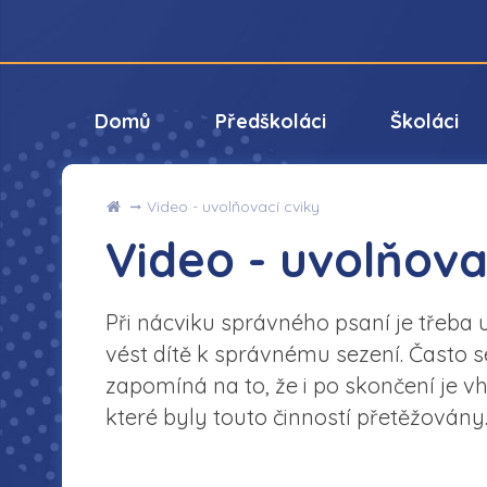
Domů
Předškoláci
Školáci
Úvod
Video - uvolňovací cviky
Video - uvolňova
Při nácviku správného psaní je třeba 
vést dítě k správnému sezení. Často se
zapomíná na to, že i po skončení je vh
které byly touto činností přetěžovány